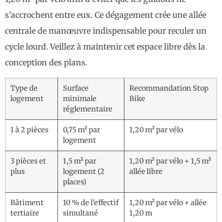
s’accrochent entre eux. Ce dégagement crée une allée
centrale de manœuvre indispensable pour reculer un
cycle lourd. Veillez à maintenir cet espace libre dès la
conception des plans.
Type de
Surface
Recommandation Stop
logement
minimale
Bike
réglementaire
1 à 2 pièces
0,75 m² par
1,20 m² par vélo
logement
3 pièces et
1,5 m² par
1,20 m² par vélo + 1,5 m²
plus
logement (2
allée libre
places)
Bâtiment
10 % de l’effectif
1,20 m² par vélo + allée
tertiaire
simultané
1,20 m