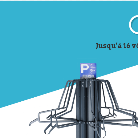
BikeUp
Jusqu’à 16 