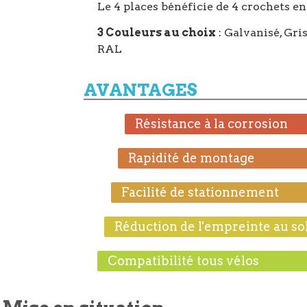
Le 4 places bénéficie de 4 crochets e
3 Couleurs au choix
: Galvanisé, Gr
RAL
AVANTAGES
Résistance à la corrosion
Rapidité de montage
Facilité de stationnement
Réduction de l'empreinte au so
Compatibilité tous vélos