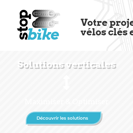
Votre proj
vélos clés 
Solutions verticales
Maximiser & Optimiser
Découvrir les solutions