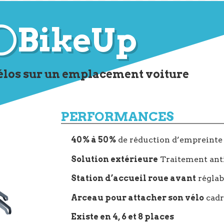
BikeUp
vélos sur un emplacement voiture
PERFORMANCES
40% à 50%
de réduction d’empreinte 
Solution extérieure
Traitement anti
Station d’accueil roue avant
régla
Arceau pour attacher son vélo
cadr
Existe en 4, 6 et 8 places