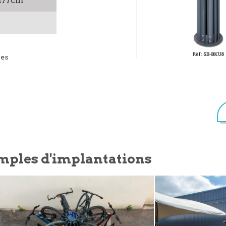
 177cm
ies
mples d'implantations