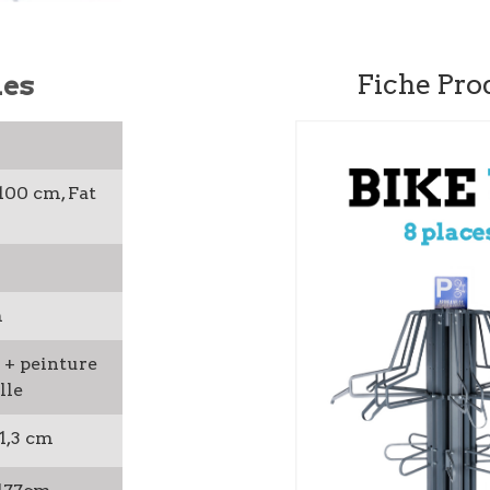
ues
Fiche Pro
100 cm, Fat
m
 + peinture
lle
1,3 cm