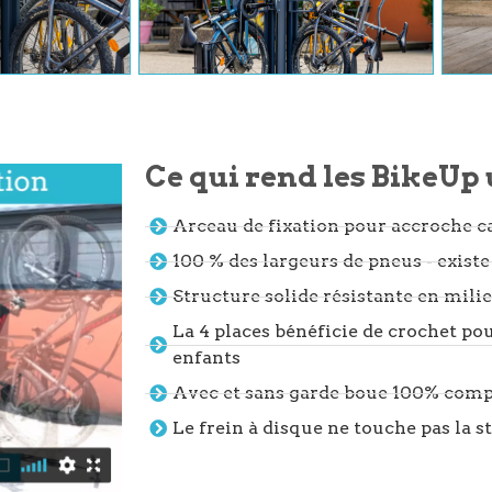
Ce qui rend les BikeUp
Arceau de fixation pour accroche c
100 % des largeurs de pneus - exist
Structure solide résistante en mili
La 4 places bénéficie de crochet po
enfants
Avec et sans garde boue 100% comp
Le frein à disque ne touche pas la s