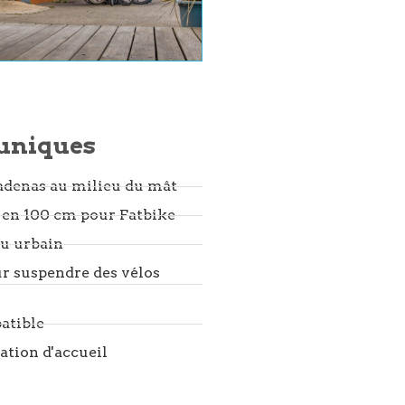
 uniques
adenas au milieu du mât
e en 100 cm pour Fatbike
eu urbain
ur suspendre des vélos
atible
tation d'accueil