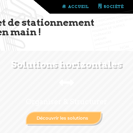
ACCUEIL
SOCIÉTÉ
et de stationnement
en main !
Solutions horizontales
Organiser & Structurer
Découvrir les solutions