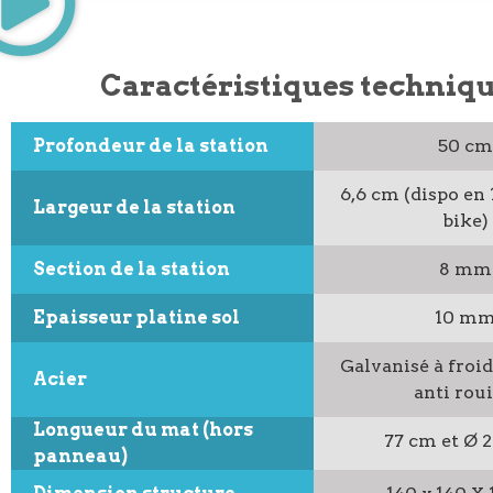
Caractéristiques techniq
Profondeur de la station
50 cm
6,6 cm (dispo en 
Largeur de la station
bike)
Section de la station
8 mm
Epaisseur platine sol
10 m
Galvanisé à froid
Acier
anti roui
Longueur du mat (hors
77 cm et Ø 2
panneau)