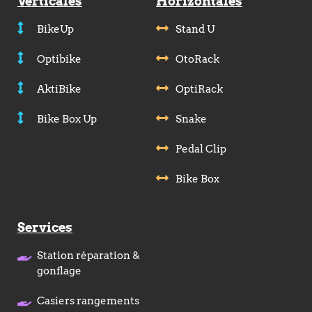
Verticales
Horizontales
BikeUp
Stand U
Optibike
OtoRack
AktiBike
OptiRack
Bike Box Up
Snake
Pedal Clip
Bike Box
Services
Station réparation &
gonflage
Casiers rangements