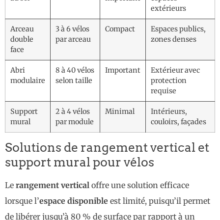
extérieurs
Arceau
3 à 6 vélos
Compact
Espaces publics,
double
par arceau
zones denses
face
Abri
8 à 40 vélos
Important
Extérieur avec
modulaire
selon taille
protection
requise
Support
2 à 4 vélos
Minimal
Intérieurs,
mural
par module
couloirs, façades
Solutions de rangement vertical et
support mural pour vélos
Le
rangement vertical
offre une solution efficace
lorsque l’
espace disponible
est limité, puisqu’il permet
de libérer jusqu’à 80 % de surface par rapport à un