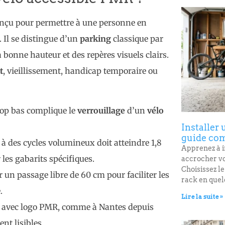
nçu pour permettre à une personne en
 Il se distingue d’un
parking
classique par
 bonne hauteur et des repères visuels clairs.
t
, vieillissement, handicap temporaire ou
op bas complique le
verrouillage
d’un
vélo
Installer 
guide com
 à des cycles volumineux doit atteindre 1,8
Apprenez à i
les gabarits spécifiques.
accrocher vo
Choisissez le
er un passage libre de 60 cm pour faciliter les
rack en quel
.
Lire la suite »
e avec logo PMR, comme à Nantes depuis
t lisibles.