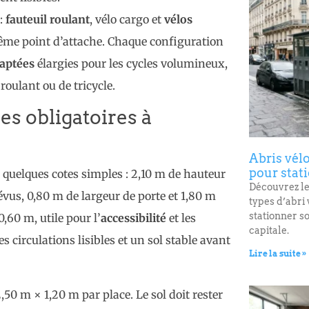
 :
fauteuil roulant
, vélo cargo et
vélos
même point d’attache. Chaque configuration
daptées
élargies pour les cycles volumineux,
 roulant ou de tricycle.
s obligatoires à
Abris vélo
pour stat
quelques cotes simples : 2,10 m de hauteur
Découvrez les
vus, 0,80 m de largeur de porte et 1,80 m
types d’abri 
stationner so
,60 m, utile pour l’
accessibilité
et les
capitale.
 circulations lisibles et un sol stable avant
Lire la suite »
50 m × 1,20 m par place. Le sol doit rester