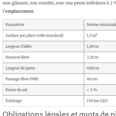
non glissant, non meuble, avec une pente inférieure à 2 %
l’
emplacement
.
Paramètre
Norme minimal
Surface par place (vélo standard)
1,5 m²
Largeur d’allée
1,80 m
Hauteur libre
2,10 m
Largeur de porte
0,80 m
Passage libre PMR
60 cm
Pente du sol
< 2 %
Éclairage
150 lux LED
Obligations légales et quota de 