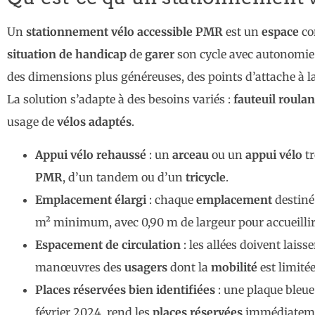
Un
stationnement vélo accessible PMR
est un
espace
co
situation de handicap
de
garer
son cycle avec autonomie.
des dimensions plus généreuses, des points d’attache à la
La solution s’adapte à des besoins variés :
fauteuil roulan
usage de
vélos adaptés
.
Appui vélo rehaussé
: un
arceau
ou un
appui vélo
tr
PMR
, d’un tandem ou d’un
tricycle
.
Emplacement élargi
: chaque
emplacement
destiné
m² minimum, avec 0,90 m de largeur pour accueillir 
Espacement de circulation
: les allées doivent laiss
manœuvres des
usagers
dont la
mobilité
est limitée
Places réservées bien identifiées
: une plaque bleu
février 2024, rend les
places réservées
immédiatemen