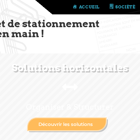
ACCUEIL
SOCIÉTÉ
et de stationnement
en main !
Solutions horizontales
Organiser & Structurer
Découvrir les solutions