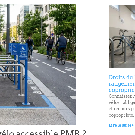
Droits du 
rangement
coproprié
Connaissez v
vélos : oblig
et recours po
copropriété.
Lire la suite »
vélo accessible PMR ?