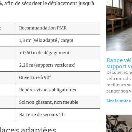
, afin de sécuriser le déplacement jusqu’à
e
Recommandation PMR
1,8 m² (vélo adapté / cargo)
+ 0,60 m de dégagement
Range vélo
2,20 m (supports verticaux)
support vé
Découvrez n
Ouverture à 90°
vélo mural v
meilleurs s
Repères visuels obligatoires
ranger son v
Lire la suite »
Sol non glissant, non meuble
Batterie de secours 1 h
places adaptées