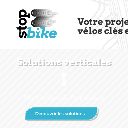
Votre proj
vélos clés 
Solutions verticales
Maximiser & Optimiser
Découvrir les solutions