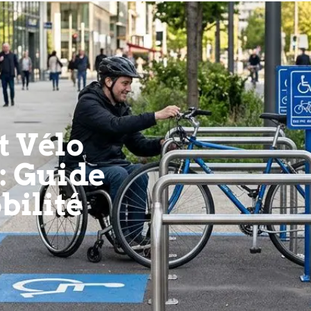
 Vélo
: Guide
bilité