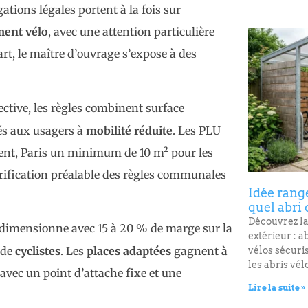
tions légales portent à la fois sur
ment vélo
, avec une attention particulière
art, le maître d’ouvrage s’expose à des
ective, les règles combinent surface
és aux usagers à
mobilité réduite
. Les PLU
ment, Paris un minimum de 10 m² pour les
érification préalable des règles communales
Idée rang
quel abri 
Découvrez la
dimensionne avec 15 à 20 % de marge sur la
extérieur : a
 de
cyclistes
. Les
places adaptées
gagnent à
vélos sécur
les abris vél
avec un point d’attache fixe et une
Lire la suite »