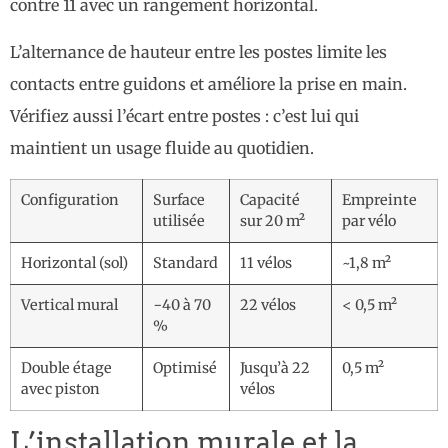
contre 11 avec un rangement horizontal.
L’alternance de hauteur entre les postes limite les
contacts entre guidons et améliore la prise en main.
Vérifiez aussi l’écart entre postes : c’est lui qui
maintient un usage fluide au quotidien.
Configuration
Surface
Capacité
Empreinte
utilisée
sur 20 m²
par vélo
Horizontal (sol)
Standard
11 vélos
~1,8 m²
Vertical mural
−40 à 70
22 vélos
< 0,5 m²
%
Double étage
Optimisé
Jusqu’à 22
0,5 m²
avec piston
vélos
L’installation murale et la