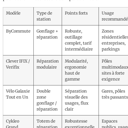
Modèle
Type de
Points forts
Usage
station
recommandé
ByCommute
Gonflage +
Robuste,
Zones
réparation
outillage
résidentielle
complet, tarif
entreprises,
intermédiaire
parkings
Clever IFIX /
Réparation
Modularité,
Pôles
Verifix
modulaire
ergonomie
multimodaux
haut de
sites à forte
gamme
exigence
Vélo Galaxie
Double
Séparation
Gares, pôles
Tout en Un
zone
visuelle des
très passants
gonflage /
usages, flux
réparation
clair
Cykleo
Totem de
Robustesse
Espaces
Grand
réparation
exceptionnelle,
publics, usag