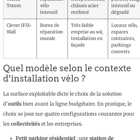
Totem
vélo
châssis acier
intensif ou
intensif
renforcé
dégradé
Clever IFIX-
Borne de
Très faible
Locaux vélo,
Wall
réparation
emprise au sol,
espaces
murale
installation en
contraints,
façade
parkings
couverts
Quel modèle selon le contexte
d’installation vélo ?
La surface exploitable dicte le choix de la solution
d’
outils
bien avant la ligne budgétaire. En pratique, le
choix se joue sur quatre configurations courantes pour
les
collectivités
et les entreprises.
Petit parking résidentiel
: une
station de